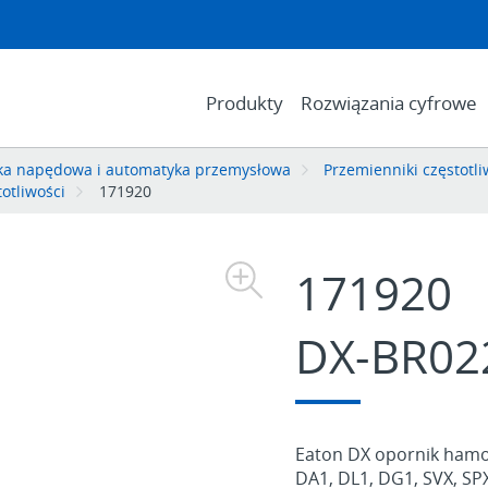
Produkty
Rozwiązania cyfrowe
ika napędowa i automatyka przemysłowa
Przemienniki częstotli
otliwości
171920
171920
DX-BR02
Eaton DX opornik hamow
DA1, DL1, DG1, SVX, SP