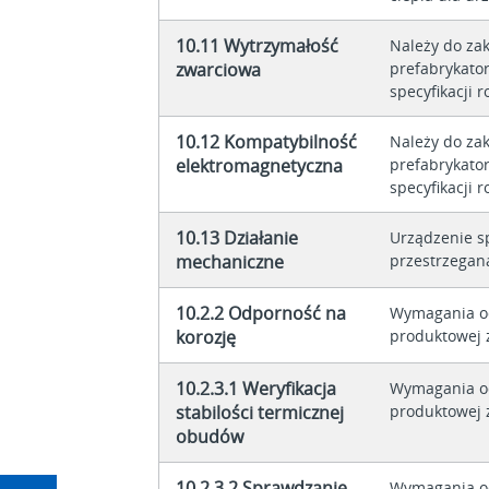
10.11 Wytrzymałość
Należy do za
zwarciowa
prefabrykator
specyfikacji r
10.12 Kompatybilność
Należy do za
elektromagnetyczna
prefabrykator
specyfikacji r
10.13 Działanie
Urządzenie s
mechaniczne
przestrzegana
10.2.2 Odporność na
Wymagania o
korozję
produktowej z
10.2.3.1 Weryfikacja
Wymagania o
stabilości termicznej
produktowej z
obudów
10.2.3.2 Sprawdzanie
Wymagania o