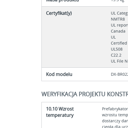
Certyfikat(y)
UL Categ
NMTR8
UL repor
Canada
UL
Certifie
UL508
C22.2
UL File 
Kod modelu
DX-BR02
WERYFIKACJA PROJEKTU KONSTR
10.10 Wzrost
Prefabrykato
temperatury
wzrostu temp
dostarczy da
ciepła dla ur