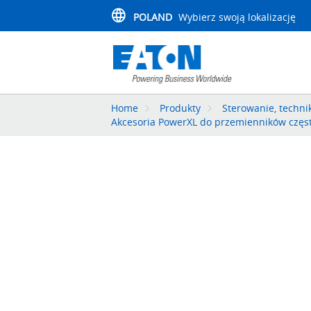
POLAND
Wybierz swoją lokalizację
Home
Produkty
Sterowanie, techn
Akcesoria PowerXL do przemienników częst