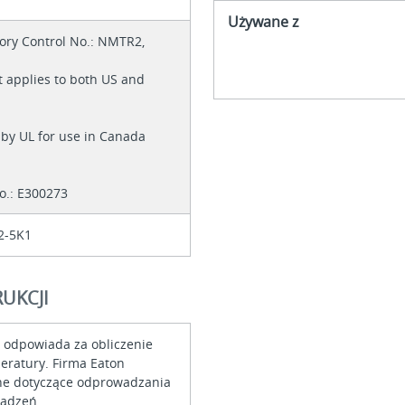
Używane z
ory Control No.: NMTR2,
t applies to both US and
d by UL for use in Canada
No.: E300273
2-5K1
UKCJI
r odpowiada za obliczenie
eratury. Firma Eaton
ne dotyczące odprowadzania
ządzeń.