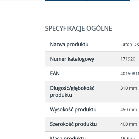
SPECYFIKACJE OGÓLNE
Nazwa produktu
Eaton DX
Numer katalogowy
171920
EAN
4015081
Długość/głębokość
310 mm
produktu
Wysokość produktu
450 mm
Szerokość produktu
400 mm
Masa produktu
15.5 kg