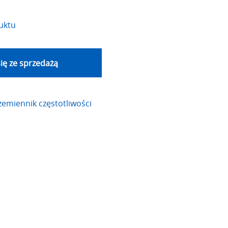
uktu
ię ze sprzedażą
zemiennik częstotliwości