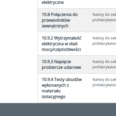
elektryczne
10.8 Połączenia do
Należy do za
przewodników
prefabrykator
zewnętrznych
10.9.2 Wytrzymałość
Należy do za
elektryczna w skali
prefabrykator
mocy/częstotliwości
10.9.3 Napięcie
Należy do za
probiercze udarowe
prefabrykator
10.9.4 Testy obudów
Należy do za
wykonanych z
prefabrykator
materiału
izolacyjnego