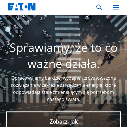
Search
Toggle
Mobil
Menu
Sprawiamy, że to co
ważne działa.
Opracowujemy bardziej wydajne i zrównoważone
rozwiązania w zakresie zarządzania energią, które
odpowiadają stale zmieniającym się potrzebom
naszego świata.
Zobacz, jak