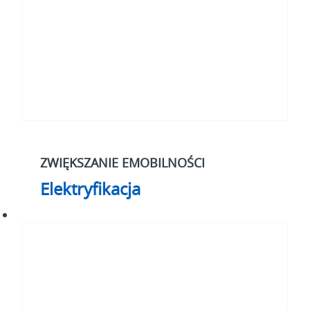
ZWIĘKSZANIE EMOBILNOŚCI
Elektryfikacja
Nasza
strategia
do
roku
2030