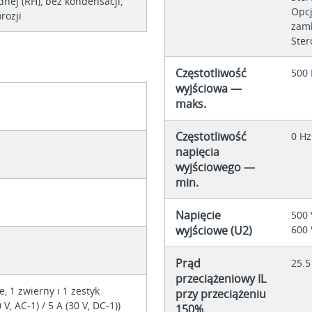
dnej (RH), bez kondensacji,
Opcj
rozji
zamk
Ster
Częstotliwość
500 
wyjściowa —
maks.
Częstotliwość
0 Hz
napięcia
wyjściowego —
min.
Napięcie
500 
wyjściowe (U2)
600 
Prąd
25.5
przeciążeniowy IL
, 1 zwierny i 1 zestyk
przy przeciążeniu
 V, AC-1) / 5 A (30 V, DC-1))
150%