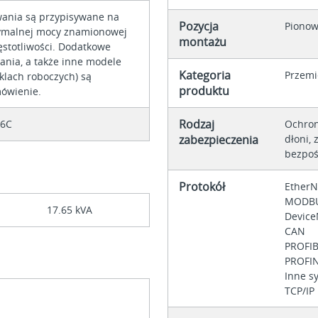
ania są przypisywane na
Pozycja
Pionow
ymalnej mocy znamionowej
montażu
ęstotliwości. Dodatkowe
ania, a także inne modele
Kategoria
Przemi
yklach roboczych) są
produktu
ówienie.
Rodzaj
66C
Ochron
zabezpieczenia
dłoni,
bezpoś
Protokół
EtherN
MODB
17.65 kVA
Devic
CAN
PROFI
PROFI
Inne s
TCP/IP