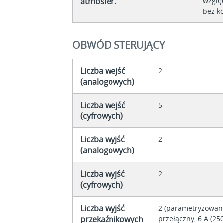
atmosfer.
wzglę
bez ko
OBWÓD STERUJĄCY
Liczba wejść
2
(analogowych)
Liczba wejść
5
(cyfrowych)
Liczba wyjść
2
(analogowych)
Liczba wyjść
2
(cyfrowych)
Liczba wyjść
2 (parametryzowane
przekaźnikowych
przełączny, 6 A (250