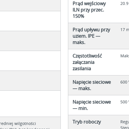
Prąd wejściowy
20.9
ILN przy przec.
150%
Prąd upływu przy
17 
uziem. IPE —
maks.
Częstotliwość
Maks
załączania
zasilania
Napięcie sieciowe
600 
— maks.
Napięcie sieciowe
500 
— min.
Tryb roboczy
Regu
redniej wilgotności
Ster