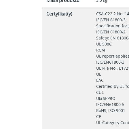
Masa produktu
3.5 kg
Certyfikat(y)
CSA-C22.2 No. 1
IEC/EN 61800-3
Specification fo
IEC/EN 61800-2
Safety: EN 61800
UL 508C
RCM
UL report appli
IEC/EN61800-3
UL File No.: E17
UL
EAC
Certified by UL 
CUL
UkrSEPRO
IEC/EN61800-5
RoHS, ISO 9001
CE
UL Category Co