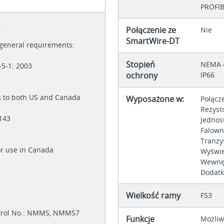
PROFIB
4
Połączenie ze
Nie
SmartWire-DT
r general requirements:
Stopień
NEMA 
-5-1: 2003
ochrony
IP66
es to both US and Canada
Wyposażone w:
Połącz
Rezys
2143
Jednos
Falown
Tranzy
for use in Canada
Wyświe
Wewnę
Dodatk
Wielkość ramy
FS3
ntrol No.: NMMS, NMMS7
Funkcje
Możliw