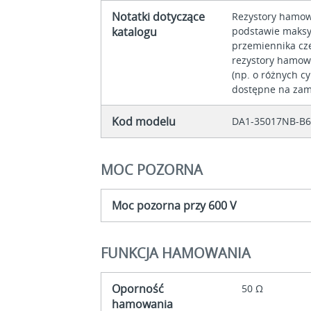
Notatki dotyczące
Rezystory hamow
katalogu
podstawie maks
przemiennika cz
rezystory hamow
(np. o różnych c
dostępne na zam
Kod modelu
DA1-35017NB-B
MOC POZORNA
Moc pozorna przy 600 V
FUNKCJA HAMOWANIA
Oporność
50 Ω
hamowania