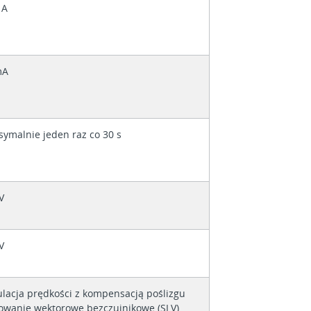
 A
mA
ymalnie jeden raz co 30 s
V
V
lacja prędkości z kompensacją poślizgu
owanie wektorowe bezczujnikowe (SLV)