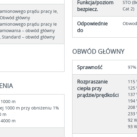
Funkcja/poziom
STO (B
bezpiecz.
Cat 2)
amionowego prądu pracy Ie,
– Obwód główny
Odpowiednie
Obwody
amionowego prądu pracy Ie
do
hamowania – obwód główny
 Standard – obwód główny
OBWÓD GŁÓWNY
Sprawność
97% 
Rozpraszanie
115 
ENIA
ciepła przy
125 
137 
prądzie/prędkości
194 
 1000 m
208 
ej 1000 m przy obniżeniu 1%
233 
00 m
92 W
 4000 m
93 W