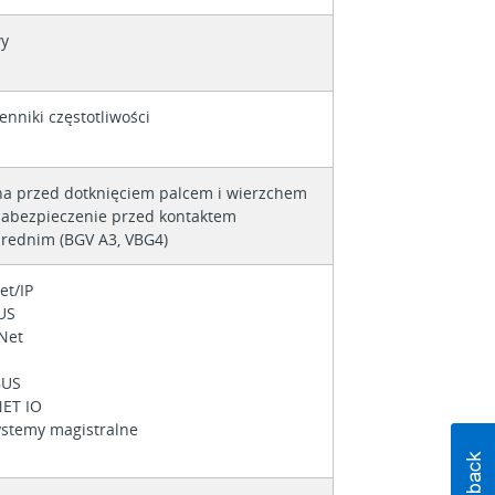
y
enniki częstotliwości
a przed dotknięciem palcem i wierzchem
 zabezpieczenie przed kontaktem
rednim (BGV A3, VBG4)
et/IP
US
eNet
BUS
NET IO
ystemy magistralne