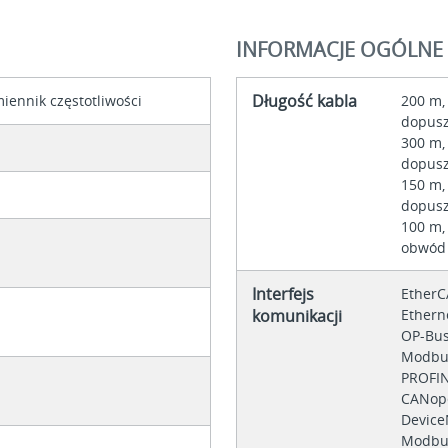
INFORMACJE OGÓLNE
Długość kabla
iennik częstotliwości
200 m,
dopusz
300 m,
dopusz
150 m,
dopusz
100 m,
obwód 
Interfejs
EtherC
komunikacji
Ethern
OP-Bus
Modbus
PROFIN
CANop
Device
Modbu