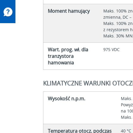
Moment hamujący
Maks. 100% zn
zmienna, DC 
Maks. 100% zn
z rezystorem 
Maks. 30% MN,
Wart. prog. wł. dla
975 VDC
tranzystora
hamowania
KLIMATYCZNE WARUNKI OTOCZ
Wysokość n.p.m.
Maks.
Powyż
na 1
Maks.
Temperatura otocz. podczas
40 °C