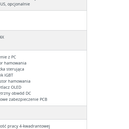
US, opcjonalnie
4X
enie z PC
tor hamowania
tka sterująca
ik IGBT
stor hamowania
tlacz OLED
trzny obwód DC
owe zabezpieczenie PCB
ość pracy 4-kwadrantowej