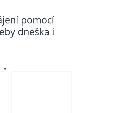
pájení pomocí
řeby dneška i
Naše
2030
strategie