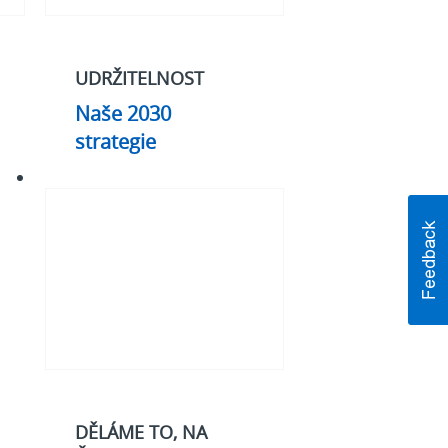
UDRŽITELNOST
Naše 2030
strategie
#Na
čem
záleží
DĚLÁME TO, NA