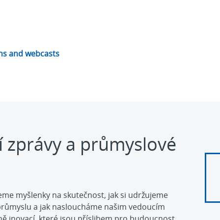
ons and webcasts
í zprávy a průmyslové
jeme myšlenky na skutečnost, jak si udržujeme
 průmyslu a jak nasloucháme našim vedoucím
ě inovací, které jsou příslibem pro budoucnost.