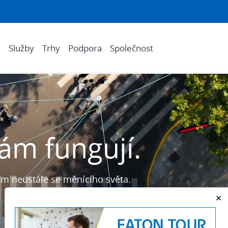
e
Služby
Trhy
Podpora
Společnost
nám fungují.
ům neustále se měnícího světa.