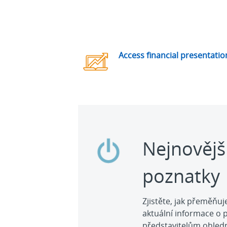
Access financial presentati
Nejnovějš
poznatky
Zjistěte, jak přeměňu
aktuální informace o
představitelům ohledn