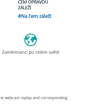
ČEM OPRAVDU
ZÁLEŽÍ
#Na čem záleží
>92
tis.
Zaměstnanci po celém světě
 The webcast replay and corresponding