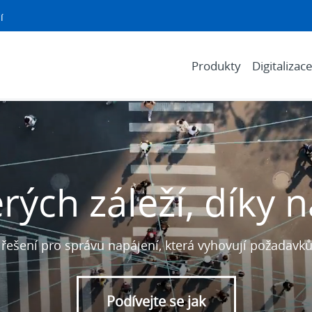
í
Produkty
Digitalizac
erých záleží, díky 
á řešení pro správu napájení, která vyhovují požadavk
Podívejte se jak