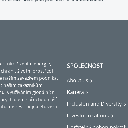
igentním řízením energie,
SPOLEČNOST
a chránit životní prostředí
se naším závazkem podnikat
About us
at našim zákazníkům
Kariéra
nu. Využíváním globálních
ce urychlujeme přechod naší
Inclusion and Diversity
áháme řešit nejnaléhavější
Investor relations
Udržitelný pohon pokrok