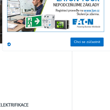
rifikace
jení
rifikované
ucnosti
ELEKTRIFIKACE