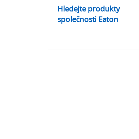
Hledejte produkty
společnosti Eaton
Boyd Thermal,
í.