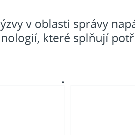
výzvy v oblasti správy na
nologií, které splňují pot
rnetická
Elektrifikace
ečnost