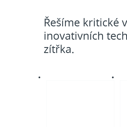
Řešíme kritické 
inovativních tech
zítřka.
Transformace
Kybe
energetiky
bezp