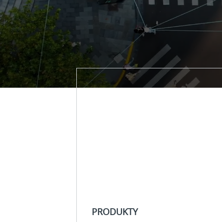
Produkty
Hledejte
produkty
společnosti
Eaton
PRODUKTY