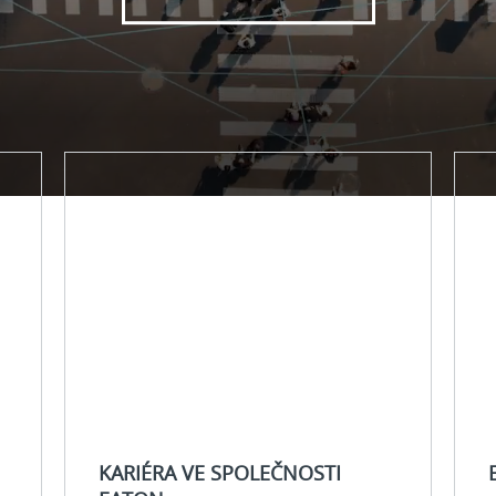
Kariéra
Elekt
ve
Napá
společnosti
elekt
Eaton
budo
Hledat
pracovní
pozice
KARIÉRA VE SPOLEČNOSTI