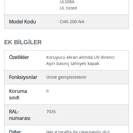
UL508A
UL listed
Model Kodu
CI45-200-NA
EK BILGILER
Özellikler
Koruyucu ekran altında UV direnci
Aşırı basınç tahliyeli kapak
Fonksiyonlar
Ünite genişletilebilir
Koruma
II
sınıfı
RAL-
7035
numarası
Diğer
Her 4 tarafta da çıkarılabilir düz