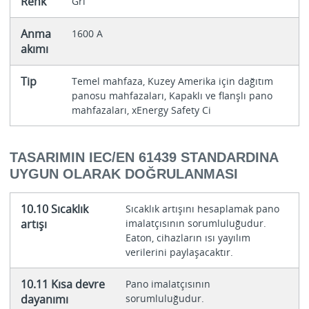
Renk
Gri
Anma
1600 A
akımı
Tip
Temel mahfaza, Kuzey Amerika için dağıtım
panosu mahfazaları, Kapaklı ve flanşlı pano
mahfazaları, xEnergy Safety Ci
TASARIMIN IEC/EN 61439 STANDARDINA
UYGUN OLARAK DOĞRULANMASI
10.10 Sıcaklık
Sıcaklık artışını hesaplamak pano
artışı
imalatçısının sorumluluğudur.
Eaton, cihazların ısı yayılım
verilerini paylaşacaktır.
10.11 Kısa devre
Pano imalatçısının
dayanımı
sorumluluğudur.