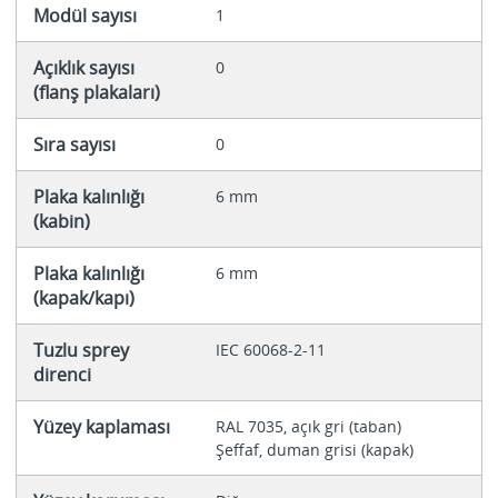
Modül sayısı
1
Açıklık sayısı
0
(flanş plakaları)
Sıra sayısı
0
Plaka kalınlığı
6 mm
(kabin)
Plaka kalınlığı
6 mm
(kapak/kapı)
Tuzlu sprey
IEC 60068-2-11
direnci
Yüzey kaplaması
RAL 7035, açık gri (taban)
Şeffaf, duman grisi (kapak)