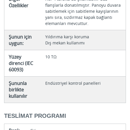
Özellikler
flanşlarla donatılmıştır. Panoyu duvara
sabitlemek için sabitleme kayışlarının
yanı sıra, sızdırmaz kapak bağlantı
elemanları mevcuttur.
Şunun için
Yıldırıma karşı koruma
uygun:
Dış mekan kullanımı
Yüzey
10 TΩ
direnci (IEC
60093)
Şununla
Endüstriyel kontrol panelleri
birlikte
kullanılır
TESLIMAT PROGRAMI