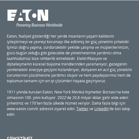
Eaton, faaliyet gösterdiği her yerde insanların yaşam kalitesini
iyileştirmeyi ve çevreyi korumayı ilke edinmiş bir güç yönetimi şirketidir.
İşimizi doğru yapma, sürdürülebilir şekilde çalışma ve müşterilerimizin,
gücü bugün olduğu gibi gelecekte de yönetmelerine yardımcı olma
taahhüdümüz bize rehberlik etmektedir. Elektrifikasyon ve
dijitalleşmenin küresel büyüme trendlerinden yararlanıyor, gezegenin
yenilenebilir enerjiye geçişini hızlandırıyor, dünyanın en acil güç yönetimi
sorunlarının çözülmesine yardımcı oluyor ve hem paydaşlarımız hem de
toplumun tamamı için en iyi çözümleri hayata geçiriyoruz.
1911 yılında kurulan Eaton, New York Menkul Kıymetler Borsası'na kote
olmasının 100. yılını kutluyor. 2022'de 20,8 milyar dolar gelir elde eden
şirketimiz ve 170'ten fazla ülkede hizmet veriyor. Daha fazla bilgi için
www.eaton.com/tr adresini ziyaret edin.
Twitter
ve
LinkedIn
'de bizi takip
edin.