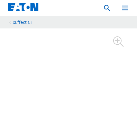
Search
Toggle
Mobil
Menu
xEffect Ci