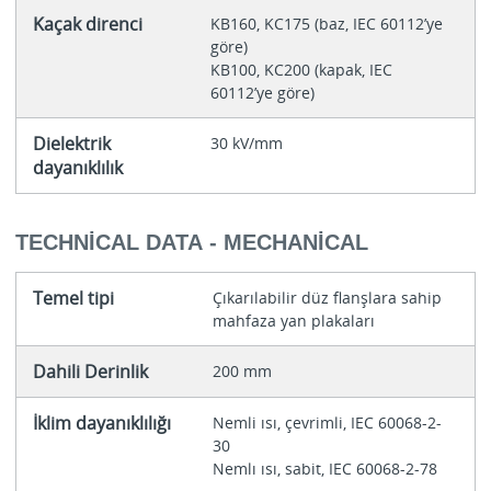
Kaçak direnci
KB160, KC175 (baz, IEC 60112’ye
göre)
KB100, KC200 (kapak, IEC
60112’ye göre)
Dielektrik
30 kV/mm
dayanıklılık
TECHNICAL DATA - MECHANICAL
Temel tipi
Çıkarılabilir düz flanşlara sahip
mahfaza yan plakaları
Dahili Derinlik
200 mm
İklim dayanıklılığı
Nemli ısı, çevrimli, IEC 60068-2-
30
Nemlı ısı, sabit, IEC 60068-2-78