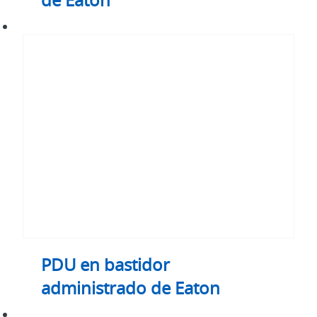
PDU
en
bastidor
administrado
de
Eaton
PDU en bastidor
administrado de Eaton
PDU