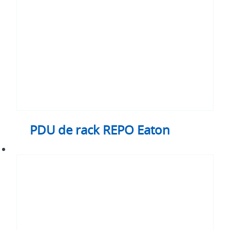
Eaton
PDU de rack REPO Eaton
Cables
y
accesorios
para
PDU
de
Eaton