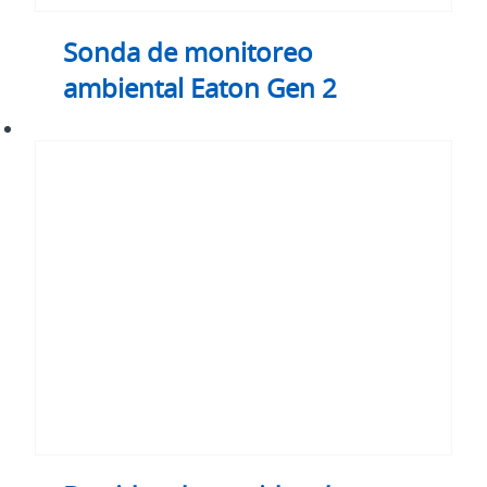
Sonda de monitoreo
ambiental Eaton Gen 2
Bastidor
de
servidor
de
gabinete
RS
de
Eaton