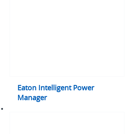
Manager
Eaton Intelligent Power
Manager
PDU
de
rack
REPO