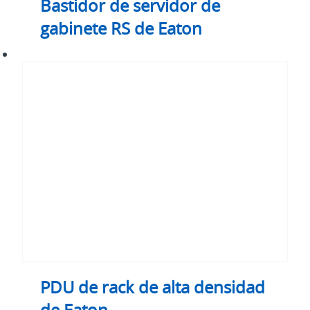
Bastidor de servidor de
gabinete RS de Eaton
PDU
de
rack
de
alta
densidad
de
Eaton
PDU de rack de alta densidad
de Eaton