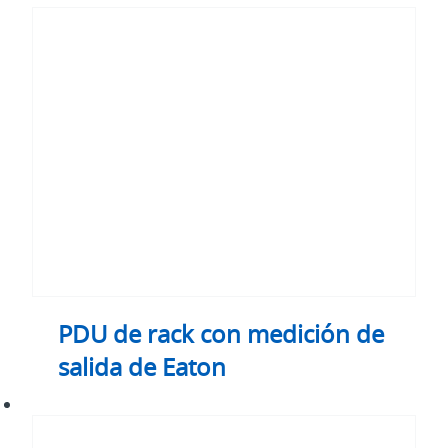
de
rack
con
medición
de
salida
de
Eaton
PDU de rack con medición de
salida de Eaton
Eaton
Intelligent
Power