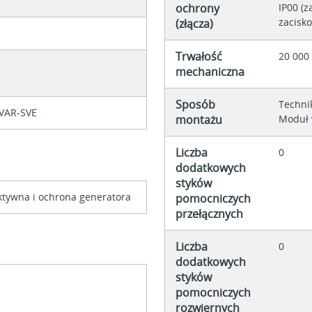
ochrony
IP00 (z
zacisk
(złącza)
Trwałość
20 000
mechaniczna
Sposób
Techni
VAR-SVE
montażu
Moduł 
Liczba
0
dodatkowych
styków
lektywna i ochrona generatora
pomocniczych
przełącznych
Liczba
0
dodatkowych
styków
pomocniczych
rozwiernych