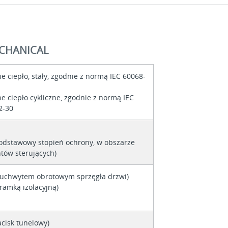
ECHANICAL
e ciepło, stały, zgodnie z normą IEC 60068-
e ciepło cykliczne, zgodnie z normą IEC
2-30
podstawowy stopień ochrony, w obszarze
tów sterujących)
z uchwytem obrotowym sprzęgła drzwi)
 ramką izolacyjną)
acisk tunelowy)