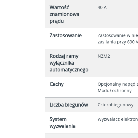
Wartość
40 A
znamionowa
prądu
Zastosowanie
Zastosowanie w ni
zasilania przy 690 
Rodzaj ramy
NZM2
wyłącznika
automatycznego
Cechy
Opcjonalny napęd 
Moduł ochronny
Liczba biegunów
Czterobiegunowy
System
Wyzwalacz elektron
wyzwalania