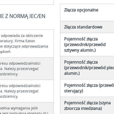
Złącza opcjonalne
E Z NORMĄ IEC/EN
Złącza standardowe
r odpowiada za obliczenie
Pojemność złącza
eratury. Firma Eaton
(przewodnik/przewód
ne dotyczące odprowadzania
sztywny alumin.)
ządzeń.
Pojemność złącza
kresu odpowiedzialności
(przewodnik/przewód plec
a. Należy przestrzegać
alumin.)
ozdzielnicy.
Pojemność złącza (przew
kresu odpowiedzialności
sterujący)
a. Należy przestrzegać
ozdzielnicy.
Pojemność złącza (szyna
pełnia wymagania jeśli
zbiorcza miedziana)
 jest instrukcja montażu (IL).