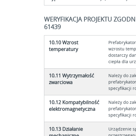
WERYFIKACJA PROJEKTU ZGODNI
61439
10.10 Wzrost
Prefabrykato
temperatury
wzrostu temp
dostarczy da
ciepła dla ur
10.11 Wytrzymałość
Należy do za
zwarciowa
prefabrykator
specyfikacji r
10.12 Kompatybilność
Należy do za
elektromagnetyczna
prefabrykator
specyfikacji r
10.13 Działanie
Urządzenie s
mechaniczne
przestrzegana