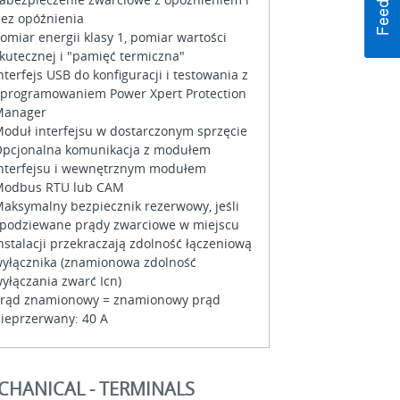
ez opóźnienia
omiar energii klasy 1, pomiar wartości
kutecznej i "pamięć termiczna"
nterfejs USB do konfiguracji i testowania z
programowaniem Power Xpert Protection
Manager
oduł interfejsu w dostarczonym sprzęcie
pcjonalna komunikacja z modułem
nterfejsu i wewnętrznym modułem
odbus RTU lub CAM
aksymalny bezpiecznik rezerwowy, jeśli
podziewane prądy zwarciowe w miejscu
nstalacji przekraczają zdolność łączeniową
yłącznika (znamionowa zdolność
yłączania zwarć Icn)
rąd znamionowy = znamionowy prąd
ieprzerwany: 40 A
CHANICAL - TERMINALS