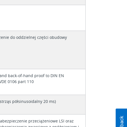
zenie do oddzielnej części obudowy
 and back-of-hand proof to DIN EN
VDE 0106 part 110
strząs półsinusoidalny 20 ms)
abezpieczenie przeciążeniowe LSI oraz
abezpieczenie zwarciowe z opóźnieniem i