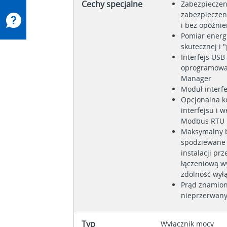
Cechy specjalne
Zabezpieczen
zabezpieczen
i bez opóźnie
Pomiar energi
skutecznej i 
Interfejs USB
oprogramowan
Manager
Moduł interf
Opcjonalna 
interfejsu i
Modbus RTU 
Maksymalny b
spodziewane 
instalacji pr
łączeniową w
zdolność wyłą
Prąd znamio
nieprzerwany
Typ
Wyłącznik mocy