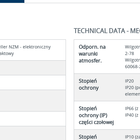
TECHNICAL DATA - M
Odporn. na
ller NZM - elektroniczny
Wilgotn
aktowy
warunki
2-78
Wilgotn
atmosfer.
60068-
Stopień
IP20
ochrony
IP20 (
elemen
Stopień
IP66 (
ochrony (IP)
IP40 (z
części czołowej
Stopień
IP10 (z