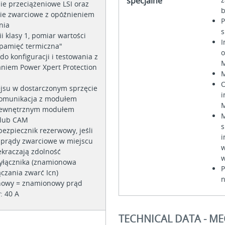
specjalne
ie przeciążeniowe LSI oraz
b
ie zwarciowe z opóźnieniem
P
nia
s
i klasy 1, pomiar wartości
I
"pamięć termiczna"
o
 do konfiguracji i testowania z
iem Power Xpert Protection
M
O
ejsu w dostarczonym sprzęcie
i
komunikacja z modułem
M
 wewnętrznym modułem
M
lub CAM
s
ezpiecznik rezerwowy, jeśli
i
prądy zwarciowe w miejscu
w
zekraczają zdolność
w
yłącznika (znamionowa
P
czania zwarć Icn)
n
nowy = znamionowy prąd
: 40 A
TECHNICAL DATA - ME