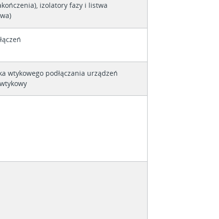
akończenia), izolatory fazy i listwa
owa)
 łączeń
ka wtykowego podłączania urządzeń
wtykowy