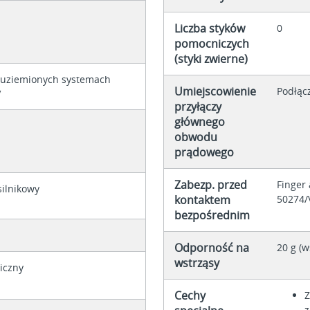
Liczba styków
0
pomocniczych
(styki zwierne)
euziemionych systemach
Umiejscowienie
Podłąc
V
przyłączy
głównego
obwodu
prądowego
Zabezp. przed
Finger
silnikowy
kontaktem
50274/
bezpośrednim
Odporność na
20 g (w
wstrząsy
iczny
Cechy
Z
z