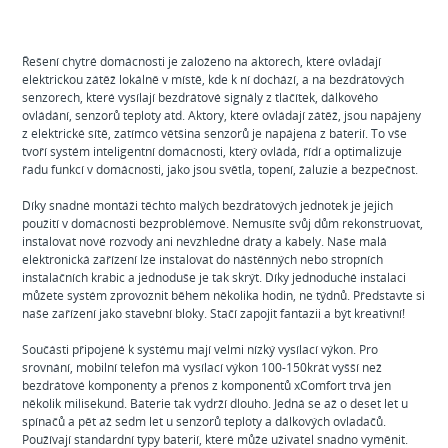
Řešení chytré domácnosti je založeno na aktorech, které ovládají
elektrickou zátěž lokálně v místě, kde k ní dochází, a na bezdrátových
senzorech, které vysílají bezdrátové signály z tlačítek, dálkového
ovládání, senzorů teploty atd. Aktory, které ovládají zátěž, jsou napájeny
z elektrické sítě, zatímco většina senzorů je napájena z baterií. To vše
tvoří systém inteligentní domácnosti, který ovládá, řídí a optimalizuje
řadu funkcí v domácnosti, jako jsou světla, topení, žaluzie a bezpečnost.
Díky snadné montáži těchto malých bezdrátových jednotek je jejich
použití v domácnosti bezproblémové. Nemusíte svůj dům rekonstruovat,
instalovat nové rozvody ani nevzhledné dráty a kabely. Naše malá
elektronická zařízení lze instalovat do nástěnných nebo stropních
instalačních krabic a jednoduše je tak skrýt. Díky jednoduché instalaci
můžete systém zprovoznit během několika hodin, ne týdnů. Představte si
naše zařízení jako stavební bloky. Stačí zapojit fantazii a být kreativní!
Součásti připojené k systému mají velmi nízký vysílací výkon. Pro
srovnání, mobilní telefon má vysílací výkon 100-150krát vyšší než
bezdrátové komponenty a přenos z komponentů xComfort trvá jen
několik milisekund. Baterie tak vydrží dlouho. Jedná se až o deset let u
spínačů a pět až sedm let u senzorů teploty a dálkových ovladačů.
Používají standardní typy baterií, které může uživatel snadno vyměnit.