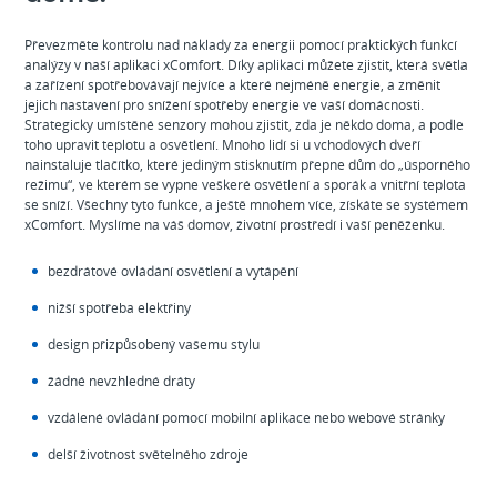
Převezměte kontrolu nad náklady za energii pomocí praktických funkcí
analýzy v naší aplikaci xComfort. Díky aplikaci můžete zjistit, která světla
a zařízení spotřebovávají nejvíce a které nejméně energie, a změnit
jejich nastavení pro snížení spotřeby energie ve vaší domácnosti.
Strategicky umístěné senzory mohou zjistit, zda je někdo doma, a podle
toho upravit teplotu a osvětlení. Mnoho lidí si u vchodových dveří
nainstaluje tlačítko, které jediným stisknutím přepne dům do „úsporného
režimu“, ve kterém se vypne veškeré osvětlení a sporák a vnitřní teplota
se sníží. Všechny tyto funkce, a ještě mnohem více, získáte se systémem
xComfort. Myslíme na váš domov, životní prostředí i vaší peněženku.
bezdrátové ovládání osvětlení a vytápění
nižší spotřeba elektřiny
design přizpůsobený vašemu stylu
žádné nevzhledné dráty
vzdálené ovládání pomocí mobilní aplikace nebo webové stránky
delší životnost světelného zdroje