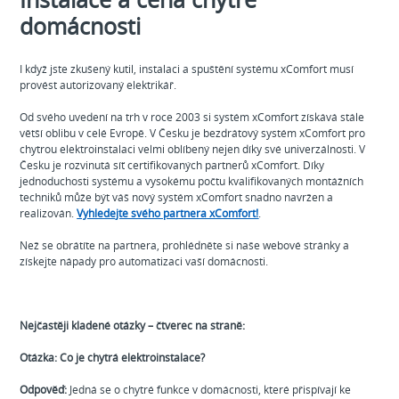
domácnosti
I když jste zkušený kutil, instalaci a spuštění systému xComfort musí
provést autorizovaný elektrikář.
Od svého uvedení na trh v roce 2003 si systém xComfort získává stále
větší oblibu v celé Evropě. V Česku je bezdrátový systém xComfort pro
chytrou elektroinstalaci velmi oblíbený nejen díky své univerzálnosti. V
Česku je rozvinutá síť certifikovaných partnerů xComfort. Díky
jednoduchosti systému a vysokému počtu kvalifikovaných montážních
techniků může být váš nový systém xComfort snadno navržen a
realizován.
Vyhledejte svého partnera xComfort!
.
Než se obrátíte na partnera, prohlédněte si naše webové stránky a
získejte nápady pro automatizaci vaší domácnosti.
Nejčastěji kladené otázky – čtverec na straně:
Otázka: Co je chytrá elektroinstalace?
Odpověď:
Jedná se o chytré funkce v domácnosti, které přispívají ke