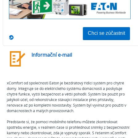
Požádat o cenovou nabídku
Informační e-mail
xComfort od společnosti Eaton je bezdrátový řídicí systém pro chytré
domy. Integruje se do elektrického systému domácnosti a poskytuje
chytré funkce, vyšší bezpečnost a větší pohodlí. Systém lze použít pro
jakýkoli účel, od rekonstrukce stávající instalace přes přístavby,
renovace až po kompletní novostavby. Systém byl vyvinut pro použití v
domácnostech a malých provozovnách.
Představte si, že pomocí mobilního telefonu můžete zkontrolovat
spotřebu energie, v reálném čase si prohlédnout snímky z bezpečnostní
kamery nebo zkontrolovat, zda je vypnutý sporák. S řešením xComfort