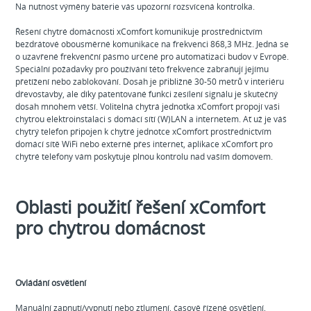
Na nutnost výměny baterie vás upozorní rozsvícená kontrolka.
Řešení chytré domácnosti xComfort komunikuje prostřednictvím
bezdrátové obousměrné komunikace na frekvenci 868,3 MHz. Jedná se
o uzavřené frekvenční pásmo určené pro automatizaci budov v Evropě.
Speciální požadavky pro používání této frekvence zabraňují jejímu
přetížení nebo zablokování. Dosah je přibližně 30-50 metrů v interiéru
dřevostavby, ale díky patentované funkci zesílení signálu je skutečný
dosah mnohem větší. Volitelná chytrá jednotka xComfort propojí vaši
chytrou elektroinstalaci s domácí sítí (W)LAN a internetem. Ať už je váš
chytrý telefon připojen k chytré jednotce xComfort prostřednictvím
domácí sítě WiFi nebo externě přes internet, aplikace xComfort pro
chytré telefony vám poskytuje plnou kontrolu nad vaším domovem.
Oblasti použití řešení xComfort
pro chytrou domácnost
Ovládání osvětlení
Manuální zapnutí/vypnutí nebo ztlumení, časově řízené osvětlení,