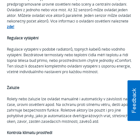
předprogramované úrovně osvětlení nebo scény a centrální ovládání.
Ovládání z jednoho nebo více míst. Až 32 senzorů může ovládat jeden
aktor. Můžete ovládat více aktorů paralelně. Jeden senzor může ovládat
nekonečný počet aktorů. Více informací o ovládání osvětlení naleznete
zde!
Regulace vytápění
Regulace vytápění v podobě radiátorů, topných kabelů nebo vodního
vytápění. Bezdrátové termostaty nebo teplotní čidla měří teplotu a řídí
topná tělesa buď přímo, nebo prostřednictvím chytré jednotky xComfort.
Ten slouží k dosažení kompletního ovládání vytápění s úsporou energie,
včetně individuálního nastavení pro každou místnost.
Žaluzie
Rolety nebo žaluzie lze ovládat manuálně i automaticky v závislosti na
čase, úrovni osvětlení apod. Na ochranu proti silnému větru, dešti apod.
zahrnuje bezpečnostní funkce. Roletové aktory lze použít i pro jiné
pohyblivé prvky, jako je automatizace dveří/garážových vrat, střešních
oken, závor, zástěn zasedacích místností, závěsů atd.
Kontrola klimatu prostředí