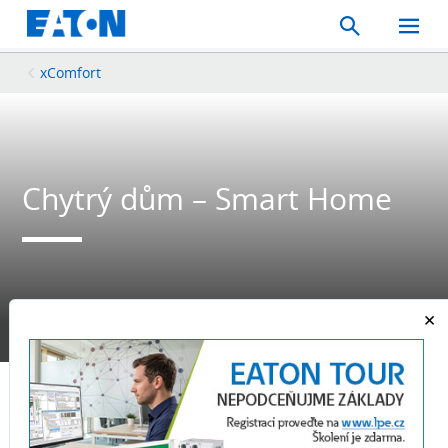
Search
Toggle
Mobil
Menu
xComfort
Chytrý dům – Smart Home
Najděte montážního technika