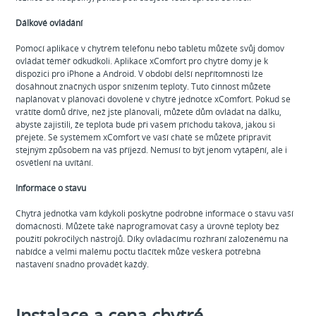
Dálkové ovládání
Pomocí aplikace v chytrém telefonu nebo tabletu můžete svůj domov
ovládat téměř odkudkoli. Aplikace xComfort pro chytré domy je k
dispozici pro iPhone a Android. V období delší nepřítomnosti lze
dosáhnout značných úspor snížením teploty. Tuto činnost můžete
naplánovat v plánovači dovolené v chytré jednotce xComfort. Pokud se
vrátíte domů dříve, než jste plánovali, můžete dům ovládat na dálku,
abyste zajistili, že teplota bude při vašem příchodu taková, jakou si
přejete. Se systémem xComfort ve vaší chatě se můžete připravit
stejným způsobem na váš příjezd. Nemusí to být jenom vytápění, ale i
osvětlení na uvítání.
Informace o stavu
Chytrá jednotka vám kdykoli poskytne podrobné informace o stavu vaší
domácnosti. Můžete také naprogramovat časy a úrovně teploty bez
použití pokročilých nástrojů. Díky ovládacímu rozhraní založenému na
nabídce a velmi malému počtu tlačítek může veškerá potřebná
nastavení snadno provádět každý.
Instalace a cena chytré