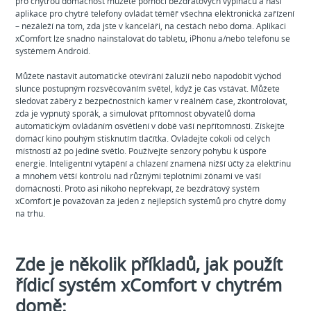
pro chytrou domácnost můžete pomocí bezdrátových vypínačů a naší
aplikace pro chytré telefony ovládat téměř všechna elektronická zařízení
– nezáleží na tom, zda jste v kanceláři, na cestách nebo doma. Aplikaci
xComfort lze snadno nainstalovat do tabletu, iPhonu a/nebo telefonu se
systémem Android.
Můžete nastavit automatické otevírání žaluzií nebo napodobit východ
slunce postupným rozsvěcováním světel, když je čas vstávat. Můžete
sledovat záběry z bezpečnostních kamer v reálném čase, zkontrolovat,
zda je vypnutý sporák, a simulovat přítomnost obyvatelů doma
automatickým ovládáním osvětlení v době vaší nepřítomnosti. Získejte
domácí kino pouhým stisknutím tlačítka. Ovládejte cokoli od celých
místností až po jediné světlo. Používejte senzory pohybu k úspoře
energie. Inteligentní vytápění a chlazení znamená nižší účty za elektřinu
a mnohem větší kontrolu nad různými teplotními zónami ve vaší
domácnosti. Proto asi nikoho nepřekvapí, že bezdrátový systém
xComfort je považován za jeden z nejlepších systémů pro chytré domy
na trhu.
Zde je několik příkladů, jak použít
řídicí systém xComfort v chytrém
domě: