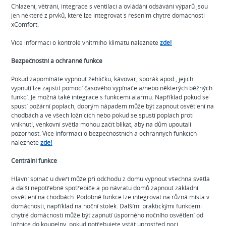
Chlazení, větrání, integrace s ventilací a ovládání odsávání výparů jsou
jen některé z prvků, které lze integrovat s řešením chytré domácnosti
xComfort.
Více informací o kontrole vnitřního klimatu naleznete
zde!
Bezpečnostní a ochranné funkce
Pokud zapomínáte vypnout žehličku, kávovar, sporák apod., jejich
vypnutí lze zajistit pomocí časového vypínače a/nebo některých běžných
funkcí. Je možná také integrace s funkcemi alarmu. Například pokud se
spustí požární poplach, dobrým nápadem může být zapnout osvětlení na
chodbách a ve všech ložnicích nebo pokud se spustí poplach proti
vniknutí, venkovní světla mohou začít blikat, aby na dům upoutali
pozornost. Více informací o bezpečnostních a ochranných funkcích
naleznete
zde!
Centrální funkce
Hlavní spínač u dveří může při odchodu z domu vypnout všechna světla
a další nepotřebné spotřebiče a po návratu domů zapnout základní
osvětlení na chodbách. Podobné funkce lze integrovat na různá místa v
domácnosti, například na noční stolek. Dalšími praktickými funkcemi
chytré domácnosti může být zapnutí úsporného nočního osvětlení od
ložnice do koupelny, pokud potřebujete vstát uprostřed noci.