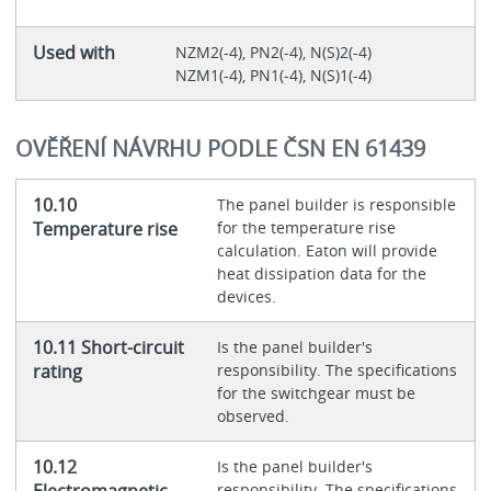
Used with
NZM2(-4), PN2(-4), N(S)2(-4)
NZM1(-4), PN1(-4), N(S)1(-4)
OVĚŘENÍ NÁVRHU PODLE ČSN EN 61439
10.10
The panel builder is responsible
Temperature rise
for the temperature rise
calculation. Eaton will provide
heat dissipation data for the
devices.
10.11 Short-circuit
Is the panel builder's
rating
responsibility. The specifications
for the switchgear must be
observed.
10.12
Is the panel builder's
responsibility. The specifications